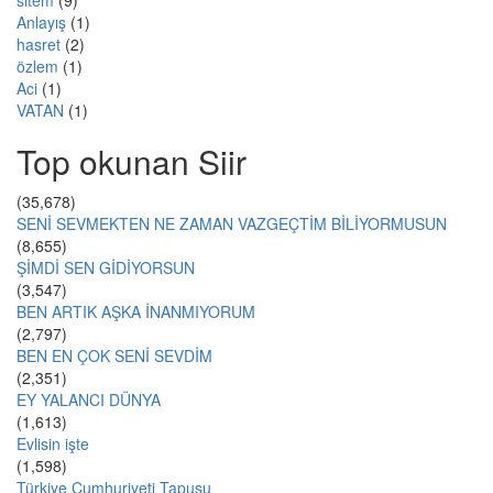
sitem
(9)
Anlayış
(1)
hasret
(2)
özlem
(1)
Aci
(1)
VATAN
(1)
Top okunan Siir
(35,678)
SENİ SEVMEKTEN NE ZAMAN VAZGEÇTİM BİLİYORMUSUN
(8,655)
ŞİMDİ SEN GİDİYORSUN
(3,547)
BEN ARTIK AŞKA İNANMIYORUM
(2,797)
BEN EN ÇOK SENİ SEVDİM
(2,351)
EY YALANCI DÜNYA
(1,613)
Evlisin işte
(1,598)
Türkiye Cumhuriyeti Tapusu