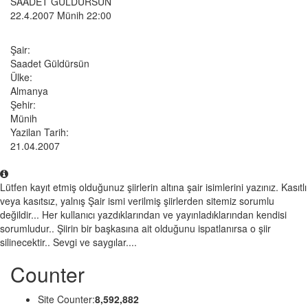
SAADET GÜLDÜRSÜN
22.4.2007 Münih 22:00
Şair:
Saadet Güldürsün
Ülke:
Almanya
Şehir:
Münih
Yazilan Tarih:
21.04.2007
Lütfen kayıt etmiş olduğunuz şiirlerin altına şair isimlerini yazınız. Kasıtlı
veya kasıtsız, yalnış Şair ismi verilmiş şiirlerden sitemiz sorumlu
değildir... Her kullanıcı yazdıklarından ve yayınladıklarından kendisi
sorumludur.. Şiirin bir başkasına ait olduğunu ispatlanırsa o şiir
silinecektir.. Sevgi ve saygılar....
Counter
Site Counter:
8,592,882