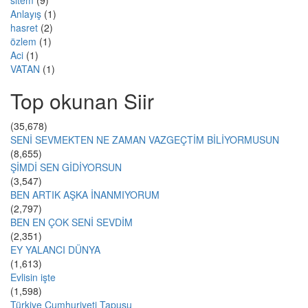
sitem
(9)
Anlayış
(1)
hasret
(2)
özlem
(1)
Aci
(1)
VATAN
(1)
Top okunan Siir
(35,678)
SENİ SEVMEKTEN NE ZAMAN VAZGEÇTİM BİLİYORMUSUN
(8,655)
ŞİMDİ SEN GİDİYORSUN
(3,547)
BEN ARTIK AŞKA İNANMIYORUM
(2,797)
BEN EN ÇOK SENİ SEVDİM
(2,351)
EY YALANCI DÜNYA
(1,613)
Evlisin işte
(1,598)
Türkiye Cumhuriyeti Tapusu