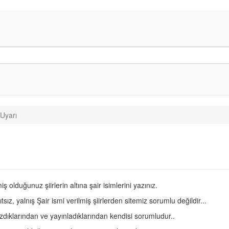
Uyarı
iş olduğunuz şiirlerin altına şair isimlerini yazınız.
ıtsız, yalnış Şair ismi verilmiş şiirlerden sitemiz sorumlu değildir...
azdıklarından ve yayınladıklarından kendisi sorumludur..