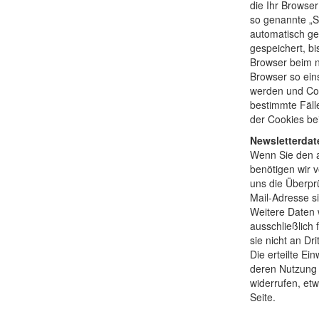
die Ihr Browse
so genannte „S
automatisch ge
gespeichert, bi
Browser beim 
Browser so eins
werden und Coo
bestimmte Fäll
der Cookies be
Newsletterdat
Wenn Sie den a
benötigen wir 
uns die Überpr
Mail-Adresse s
Weitere Daten 
ausschließlich
sie nicht an Dri
Die erteilte Ei
deren Nutzung 
widerrufen, et
Seite.