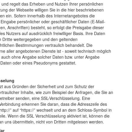
u
und regelt das Erheben und Nutzen Ihrer persönlichen
ung der Webseite willigen Sie in die hier beschriebenen
en ein. Sofern innerhalb des Internetangebotes die
 Eingabe persönlicher oder geschäftlicher Daten (E-Mail-
, Anschriften) besteht, so erfolgt die Preisgabe dieser
es Nutzers auf ausdrücklich freiwilliger Basis. Ihre Daten
n Dritte weitergegeben und den geltenden
htlichen Bestimmungen vertraulich behandelt. Die
e aller angebotenen Dienste ist - soweit technisch möglich
 auch ohne Angabe solcher Daten bzw. unter Angabe
 Daten oder eines Pseudonyms gestattet.
sselung
tzt aus Gründen der Sicherheit und zum Schutz der
traulicher Inhalte, wie zum Beispiel der Anfragen, die Sie an
betreiber senden, eine SSL-Verschlüsselung. Eine
 Verbindung erkennen Sie daran, dass die Adresszeile des
ttp://” auf “https://” wechselt und an dem Schloss-Symbol in
ile. Wenn die SSL Verschlüsselung aktiviert ist, können die
an uns übermitteln, nicht von Dritten mitgelesen werden.
lar