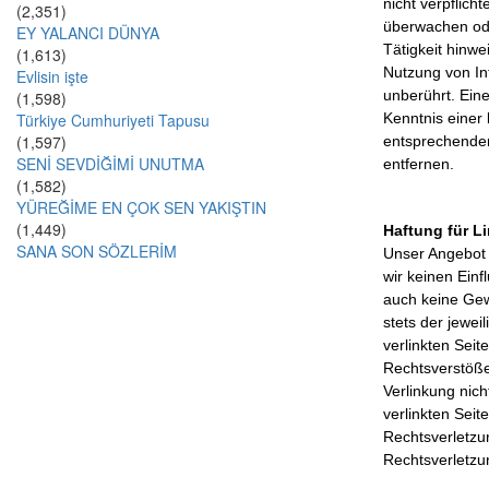
nicht verpflich
(2,351)
überwachen ode
EY YALANCI DÜNYA
Tätigkeit hinwe
(1,613)
Nutzung von In
Evlisin işte
unberührt. Eine
(1,598)
Türkiye Cumhuriyeti Tapusu
Kenntnis einer
(1,597)
entsprechenden
SENİ SEVDİĞİMİ UNUTMA
entfernen.
(1,582)
YÜREĞİME EN ÇOK SEN YAKIŞTIN
(1,449)
Haftung für L
SANA SON SÖZLERİM
Unser Angebot e
wir keinen Einf
auch keine Gew
stets der jewei
verlinkten Sei
Rechtsverstöße
Verlinkung nich
verlinkten Seit
Rechtsverletzu
Rechtsverletzu