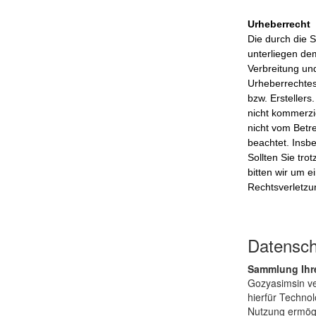
Urheberrecht
Die durch die S
unterliegen de
Verbreitung un
Urheberrechtes
bzw. Erstellers
nicht kommerzie
nicht vom Betre
beachtet. Insb
Sollten Sie tr
bitten wir um 
Rechtsverletzu
Datensch
Sammlung Ihre
Gozyasimsin ver
hierfür Technol
Nutzung ermögl