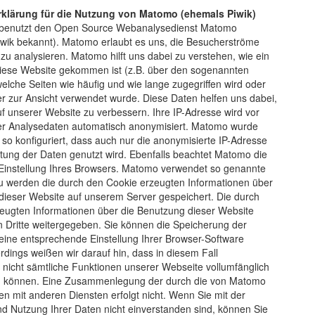
klärung für die Nutzung von Matomo (ehemals Piwik)
 benutzt den Open Source Webanalysedienst Matomo
iwik bekannt). Matomo erlaubt es uns, die Besucherströme
zu analysieren. Matomo hilft uns dabei zu verstehen, wie ein
iese Website gekommen ist (z.B. über den sogenannten
welche Seiten wie häufig und wie lange zugegriffen wird oder
r zur Ansicht verwendet wurde. Diese Daten helfen uns dabei,
f unserer Website zu verbessern. Ihre IP-Adresse wird vor
r Analysedaten automatisch anonymisiert. Matomo wurde
so konfiguriert, dass auch nur die anonymisierte IP-Adresse
itung der Daten genutzt wird. Ebenfalls beachtet Matomo die
-Einstellung Ihres Browsers. Matomo verwendet so genannte
u werden die durch den Cookie erzeugten Informationen über
dieser Website auf unserem Server gespeichert. Die durch
eugten Informationen über die Benutzung dieser Website
n Dritte weitergegeben. Sie können die Speicherung der
eine entsprechende Einstellung Ihrer Browser-Software
erdings weißen wir darauf hin, dass in diesem Fall
 nicht sämtliche Funktionen unserer Webseite vollumfänglich
n können. Eine Zusammenlegung der durch die von Matomo
n mit anderen Diensten erfolgt nicht. Wenn Sie mit der
d Nutzung Ihrer Daten nicht einverstanden sind, können Sie