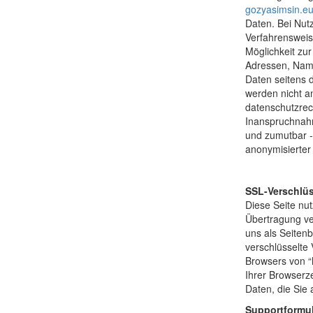
gozyasimsin.e
Daten. Bei Nutz
Verfahrensweis
Möglichkeit zur
Adressen, Namen
Daten seitens d
werden nicht a
datenschutzrec
Inanspruchnahm
und zumutbar -
anonymisierter
SSL-Verschlü
Diese Seite nu
Übertragung ver
uns als Seiten
verschlüsselte
Browsers von “h
Ihrer Browserze
Daten, die Sie 
Supportformu