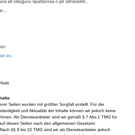
ına ait olduğunu ispatlanırsa o şiir silinecektir..
r....
sün
sin.eu
hluss
halte
erer Seiten wurden mit größter Sorgfalt erstellt. Für die
llständigkeit und Aktualität der Inhalte können wir jedoch keine
men. Als Diensteanbieter sind wir gemäß § 7 Abs.1 TMG für
 auf diesen Seiten nach den allgemeinen Gesetzen
 Nach §§ 8 bis 10 TMG sind wir als Diensteanbieter jedoch