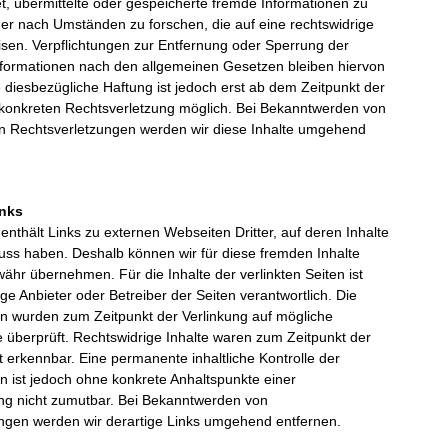
tet, übermittelte oder gespeicherte fremde Informationen zu
r nach Umständen zu forschen, die auf eine rechtswidrige
isen. Verpflichtungen zur Entfernung oder Sperrung der
formationen nach den allgemeinen Gesetzen bleiben hiervon
 diesbezügliche Haftung ist jedoch erst ab dem Zeitpunkt der
 konkreten Rechtsverletzung möglich. Bei Bekanntwerden von
 Rechtsverletzungen werden wir diese Inhalte umgehend
inks
nthält Links zu externen Webseiten Dritter, auf deren Inhalte
luss haben. Deshalb können wir für diese fremden Inhalte
ähr übernehmen. Für die Inhalte der verlinkten Seiten ist
lige Anbieter oder Betreiber der Seiten verantwortlich. Die
ten wurden zum Zeitpunkt der Verlinkung auf mögliche
 überprüft. Rechtswidrige Inhalte waren zum Zeitpunkt der
t erkennbar. Eine permanente inhaltliche Kontrolle der
en ist jedoch ohne konkrete Anhaltspunkte einer
ng nicht zumutbar. Bei Bekanntwerden von
ngen werden wir derartige Links umgehend entfernen.