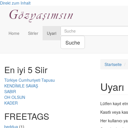
Direkt zum Inhalt
Home
Siirler
Uyari
Suche
Startseite
En iyi 5 Siir
Türkiye Cumhuriyeti Tapusu
Uyarı
KENDİMLE SAVAŞ
SABIR
OH OLSUN
KADER
Lütfen kayıt etm
Kasıtlı veya kas
FREETAGS
Her kullanıcı y
beddua
(1)