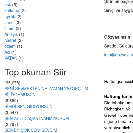
Şiirin bir başkas
ask
(5)
Sevgi ve saygıla
kutlama
(2)
ayrılık
(2)
sanci
(3)
sitem
(9)
Anlayış
(1)
Gözyasimsin
hasret
(2)
Saadet Güldür
özlem
(1)
Aci
(1)
info@gozyasim
VATAN
(1)
Top okunan Siir
Haftungsaussc
(35,678)
SENİ SEVMEKTEN NE ZAMAN VAZGEÇTİM
BİLİYORMUSUN
Haftung für In
(8,655)
Die Inhalte uns
ŞİMDİ SEN GİDİYORSUN
Richtigkeit, Vo
(3,547)
Gewähr überneh
BEN ARTIK AŞKA İNANMIYORUM
eigene Inhalte
(2,797)
verantwortlich.
BEN EN ÇOK SENİ SEVDİM