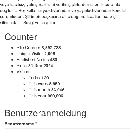
veya kasıtsız, yalnış Şair ismi verilmiş şiirlerden sitemiz sorumlu
değildir... Her kullanıcı yazdıklarından ve yayınladıklarından kendisi
sorumludur.. Şiirin bir başkasına ait olduğunu ispatlanırsa o şiir
silinecektir.. Sevgi ve saygılar....
Counter
Site Counter:
8,592,738
Unique Visitor:
2,008
Published Nodes:
480
Since:
31 Dec 2024
Visitors:
Today:
120
This week:
8,959
This month:
33,046
This year:
980,896
Benutzeranmeldung
Benutzername
*