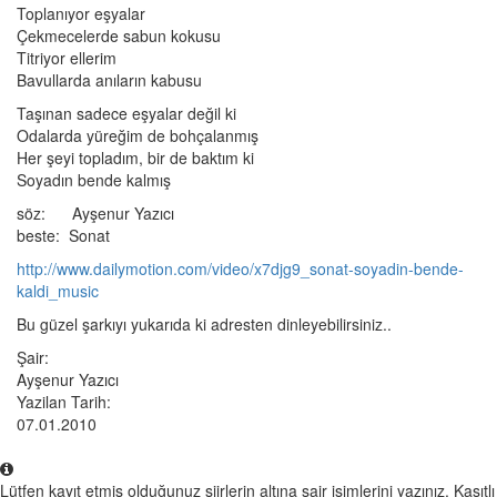
Toplanıyor eşyalar
Çekmecelerde sabun kokusu
Titriyor ellerim
Bavullarda anıların kabusu
Taşınan sadece eşyalar değil ki
Odalarda yüreğim de bohçalanmış
Her şeyi topladım, bir de baktım ki
Soyadın bende kalmış
söz: Ayşenur Yazıcı
beste: Sonat
http://www.dailymotion.com/video/x7djg9_sonat-soyadin-bende-
kaldi_music
Bu güzel şarkıyı yukarıda ki adresten dinleyebilirsiniz..
Şair:
Ayşenur Yazıcı
Yazilan Tarih:
07.01.2010
Lütfen kayıt etmiş olduğunuz şiirlerin altına şair isimlerini yazınız. Kasıtlı