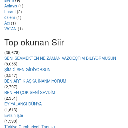
sitem
(9)
Anlayış
(1)
hasret
(2)
özlem
(1)
Aci
(1)
VATAN
(1)
Top okunan Siir
(35,678)
SENİ SEVMEKTEN NE ZAMAN VAZGEÇTİM BİLİYORMUSUN
(8,655)
ŞİMDİ SEN GİDİYORSUN
(3,547)
BEN ARTIK AŞKA İNANMIYORUM
(2,797)
BEN EN ÇOK SENİ SEVDİM
(2,351)
EY YALANCI DÜNYA
(1,613)
Evlisin işte
(1,598)
Türkiye Cumhuriyeti Tapusu