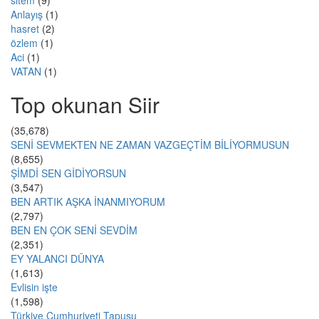
sitem
(9)
Anlayış
(1)
hasret
(2)
özlem
(1)
Aci
(1)
VATAN
(1)
Top okunan Siir
(35,678)
SENİ SEVMEKTEN NE ZAMAN VAZGEÇTİM BİLİYORMUSUN
(8,655)
ŞİMDİ SEN GİDİYORSUN
(3,547)
BEN ARTIK AŞKA İNANMIYORUM
(2,797)
BEN EN ÇOK SENİ SEVDİM
(2,351)
EY YALANCI DÜNYA
(1,613)
Evlisin işte
(1,598)
Türkiye Cumhuriyeti Tapusu