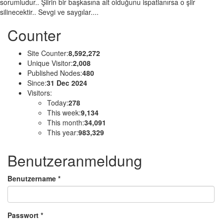
sorumludur.. Şiirin bir başkasına ait olduğunu ispatlanırsa o şiir
silinecektir.. Sevgi ve saygılar....
Counter
Site Counter:
8,592,272
Unique Visitor:
2,008
Published Nodes:
480
Since:
31 Dec 2024
Visitors:
Today:
278
This week:
9,134
This month:
34,091
This year:
983,329
Benutzeranmeldung
Benutzername
*
Passwort
*