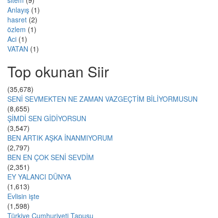
sitem
(9)
Anlayış
(1)
hasret
(2)
özlem
(1)
Aci
(1)
VATAN
(1)
Top okunan Siir
(35,678)
SENİ SEVMEKTEN NE ZAMAN VAZGEÇTİM BİLİYORMUSUN
(8,655)
ŞİMDİ SEN GİDİYORSUN
(3,547)
BEN ARTIK AŞKA İNANMIYORUM
(2,797)
BEN EN ÇOK SENİ SEVDİM
(2,351)
EY YALANCI DÜNYA
(1,613)
Evlisin işte
(1,598)
Türkiye Cumhuriyeti Tapusu