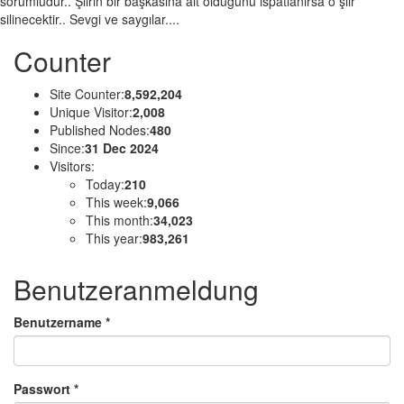
sorumludur.. Şiirin bir başkasına ait olduğunu ispatlanırsa o şiir
silinecektir.. Sevgi ve saygılar....
Counter
Site Counter:
8,592,204
Unique Visitor:
2,008
Published Nodes:
480
Since:
31 Dec 2024
Visitors:
Today:
210
This week:
9,066
This month:
34,023
This year:
983,261
Benutzeranmeldung
Benutzername
*
Passwort
*