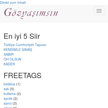
Direkt zum Inhalt
Toggl
navig
En iyi 5 Siir
Türkiye Cumhuriyeti Tapusu
KENDİMLE SAVAŞ
SABIR
OH OLSUN
KADER
FREETAGS
beddua
(1)
ask
(5)
kutlama
(2)
ayrılık
(2)
sanci
(3)