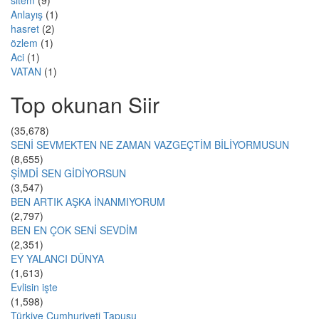
sitem
(9)
Anlayış
(1)
hasret
(2)
özlem
(1)
Aci
(1)
VATAN
(1)
Top okunan Siir
(35,678)
SENİ SEVMEKTEN NE ZAMAN VAZGEÇTİM BİLİYORMUSUN
(8,655)
ŞİMDİ SEN GİDİYORSUN
(3,547)
BEN ARTIK AŞKA İNANMIYORUM
(2,797)
BEN EN ÇOK SENİ SEVDİM
(2,351)
EY YALANCI DÜNYA
(1,613)
Evlisin işte
(1,598)
Türkiye Cumhuriyeti Tapusu