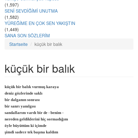
(1,597)
SENİ SEVDİĞİMİ UNUTMA
(1,582)
YÜREĞİME EN ÇOK SEN YAKIŞTIN
(1,449)
SANA SON SÖZLERİM
Startseite
küçük bir balık
küçük bir balık
küçük bir balık vurmuş karaya
deniz gözlerinde saklı
bir dalganın sonrası
bir sanrı yanılgısı
sandallarım vardı bir de - benim -
nereden geldiklerini hiç sormadığım
öyle büyüttüm ki içimde
şimdi sadece tek başına kaldım