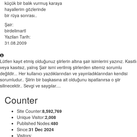
küçük bir balık vurmuş karaya
hayallerim gözlerinde
bir rüya sonrası..
Şair:
birdelimartl
Yazilan Tarih:
31.08.2009
Lütfen kayıt etmiş olduğunuz şiirlerin altına şair isimlerini yazınız. Kasıtlı
veya kasıtsız, yalnış Şair ismi verilmiş şiirlerden sitemiz sorumlu
değildir... Her kullanıcı yazdıklarından ve yayınladıklarından kendisi
sorumludur.. Şiirin bir başkasına ait olduğunu ispatlanırsa o şiir
silinecektir.. Sevgi ve saygılar....
Counter
Site Counter:
8,592,769
Unique Visitor:
2,008
Published Nodes:
480
Since:
31 Dec 2024
Visitors: