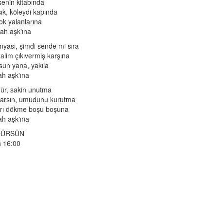
enin kitabında
ık, köleydi kapında
ok yalanlarına
llah aşk'ına
yası, şimdi sende mi sıra
alim çıkıvermiş karşına
sun yana, yakıla
lah aşk'ına
dür, sakin unutma
nlarsın, umudunu kurutma
arı dökme boşu boşuna
lah aşk'ına
DÜRSÜN
h 16:00