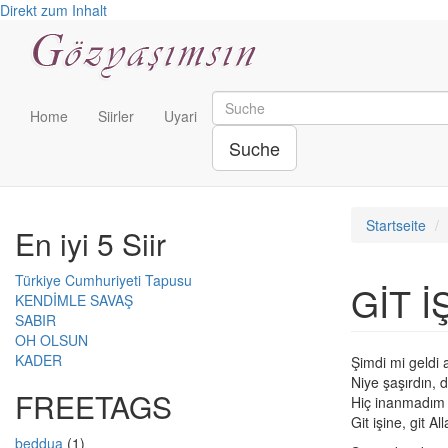
Direkt zum Inhalt
Home
Siirler
Uyari
Suche
Startseite
En iyi 5 Siir
Türkiye Cumhuriyeti Tapusu
GİT İ
KENDİMLE SAVAŞ
SABIR
OH OLSUN
KADER
Şimdi mi geldi 
Niye şaşırdın, 
FREETAGS
Hiç inanmadım 
Git işine, git Al
beddua
(1)