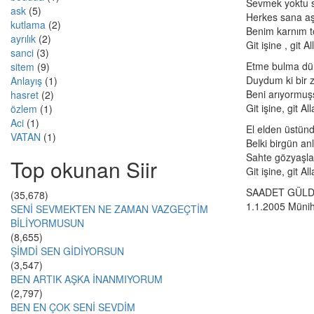
Sevmek yoktu s
ask
(5)
Herkes sana aş
kutlama
(2)
Benim karnım t
ayrılık
(2)
Git işine , git A
sanci
(3)
Etme bulma dün
sitem
(9)
Duydum ki bir z
Anlayış
(1)
Beni arıyormuş
hasret
(2)
Git işine, git Al
özlem
(1)
Aci
(1)
El elden üstün
VATAN
(1)
Belki birgün a
Sahte gözyaşl
Top okunan Siir
Git işine, git Al
SAADET GÜL
(35,678)
1.1.2005 Müni
SENİ SEVMEKTEN NE ZAMAN VAZGEÇTİM
BİLİYORMUSUN
(8,655)
ŞİMDİ SEN GİDİYORSUN
(3,547)
BEN ARTIK AŞKA İNANMIYORUM
(2,797)
BEN EN ÇOK SENİ SEVDİM