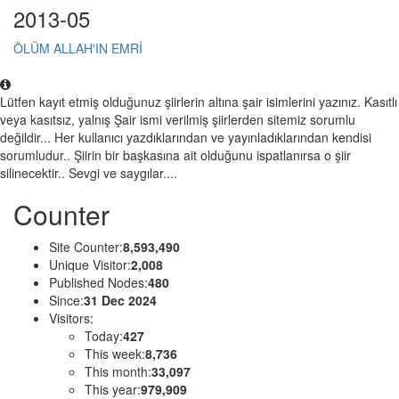
2013-05
ÖLÜM ALLAH'IN EMRİ
Lütfen kayıt etmiş olduğunuz şiirlerin altına şair isimlerini yazınız. Kasıtlı
veya kasıtsız, yalnış Şair ismi verilmiş şiirlerden sitemiz sorumlu
değildir... Her kullanıcı yazdıklarından ve yayınladıklarından kendisi
sorumludur.. Şiirin bir başkasına ait olduğunu ispatlanırsa o şiir
silinecektir.. Sevgi ve saygılar....
Counter
Site Counter:
8,593,490
Unique Visitor:
2,008
Published Nodes:
480
Since:
31 Dec 2024
Visitors:
Today:
427
This week:
8,736
This month:
33,097
This year:
979,909