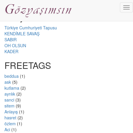
Direkt zum Inhalt
Tog
En iyi 5 Siir
nav
Türkiye Cumhuriyeti Tapusu
KENDİMLE SAVAŞ
SABIR
OH OLSUN
KADER
FREETAGS
beddua
(1)
ask
(5)
kutlama
(2)
ayrılık
(2)
sanci
(3)
sitem
(9)
Anlayış
(1)
hasret
(2)
özlem
(1)
Aci
(1)