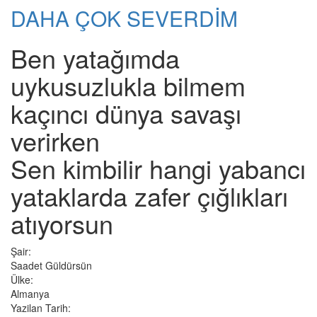
DAHA ÇOK SEVERDİM
Ben yatağımda
uykusuzlukla bilmem
kaçıncı dünya savaşı
verirken
Sen kimbilir hangi yabancı
yataklarda zafer çığlıkları
atıyorsun
Şair:
Saadet Güldürsün
Ülke:
Almanya
Yazilan Tarih: