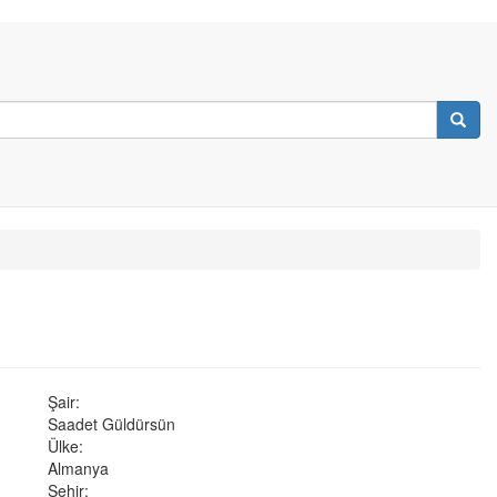
Şair:
Saadet Güldürsün
Ülke:
Almanya
Şehir: