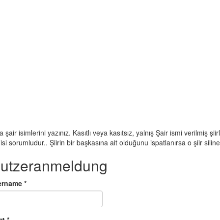
 şair isimlerini yazınız. Kasıtlı veya kasıtsız, yalnış Şair ismi verilmiş şii
 sorumludur.. Şiirin bir başkasına ait olduğunu ispatlanırsa o şiir silinec
utzeranmeldung
ername
*
rt
*