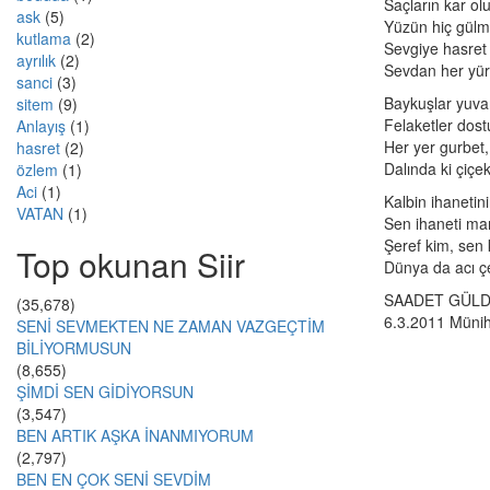
Saçların kar olu
ask
(5)
Yüzün hiç gülm
kutlama
(2)
Sevgiye hasret 
ayrılık
(2)
Sevdan her yür
sanci
(3)
Baykuşlar yuva
sitem
(9)
Felaketler dost
Anlayış
(1)
Her yer gurbet
hasret
(2)
Dalında ki çiç
özlem
(1)
Aci
(1)
Kalbin ihaneti
VATAN
(1)
Sen ihaneti ma
Şeref kim, sen 
Top okunan Siir
Dünya da acı ç
SAADET GÜL
(35,678)
6.3.2011 Müni
SENİ SEVMEKTEN NE ZAMAN VAZGEÇTİM
BİLİYORMUSUN
(8,655)
ŞİMDİ SEN GİDİYORSUN
(3,547)
BEN ARTIK AŞKA İNANMIYORUM
(2,797)
BEN EN ÇOK SENİ SEVDİM