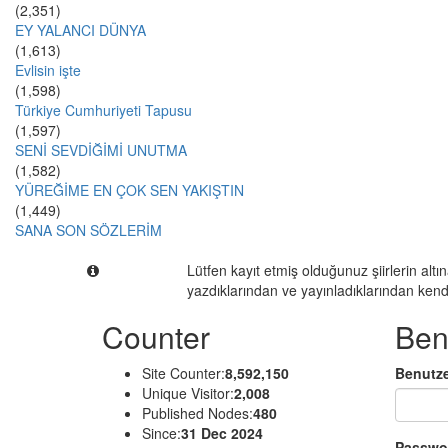
(2,351)
EY YALANCI DÜNYA
(1,613)
Evlisin işte
(1,598)
Türkiye Cumhuriyeti Tapusu
(1,597)
SENİ SEVDİĞİMİ UNUTMA
(1,582)
YÜREĞİME EN ÇOK SEN YAKIŞTIN
(1,449)
SANA SON SÖZLERİM
Lütfen kayıt etmiş olduğunuz şiirlerin altına
yazdıklarından ve yayınladıklarından kendisi
Counter
Ben
Site Counter:
8,592,150
Benutz
Unique Visitor:
2,008
Published Nodes:
480
Since:
31 Dec 2024
Passwo