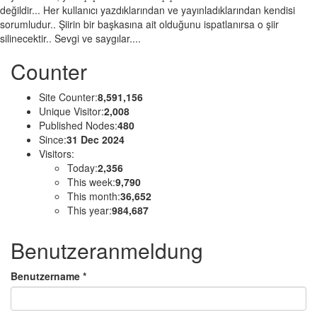
değildir... Her kullanıcı yazdıklarından ve yayınladıklarından kendisi
sorumludur.. Şiirin bir başkasına ait olduğunu ispatlanırsa o şiir
silinecektir.. Sevgi ve saygılar....
Counter
Site Counter:
8,591,156
Unique Visitor:
2,008
Published Nodes:
480
Since:
31 Dec 2024
Visitors:
Today:
2,356
This week:
9,790
This month:
36,652
This year:
984,687
Benutzeranmeldung
Benutzername
*