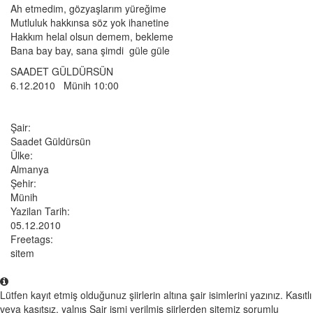
Ah etmedim, gözyaşlarım yüreğime
Mutluluk hakkınsa söz yok ihanetine
Hakkım helal olsun demem, bekleme
Bana bay bay, sana şimdi güle güle
SAADET GÜLDÜRSÜN
6.12.2010 Münih 10:00
Şair:
Saadet Güldürsün
Ülke:
Almanya
Şehir:
Münih
Yazilan Tarih:
05.12.2010
Freetags:
sitem
Lütfen kayıt etmiş olduğunuz şiirlerin altına şair isimlerini yazınız. Kasıtlı
veya kasıtsız, yalnış Şair ismi verilmiş şiirlerden sitemiz sorumlu