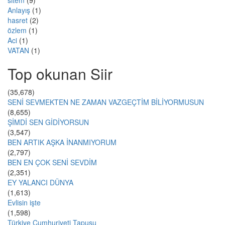
sitem
(9)
Anlayış
(1)
hasret
(2)
özlem
(1)
Aci
(1)
VATAN
(1)
Top okunan Siir
(35,678)
SENİ SEVMEKTEN NE ZAMAN VAZGEÇTİM BİLİYORMUSUN
(8,655)
ŞİMDİ SEN GİDİYORSUN
(3,547)
BEN ARTIK AŞKA İNANMIYORUM
(2,797)
BEN EN ÇOK SENİ SEVDİM
(2,351)
EY YALANCI DÜNYA
(1,613)
Evlisin işte
(1,598)
Türkiye Cumhuriyeti Tapusu